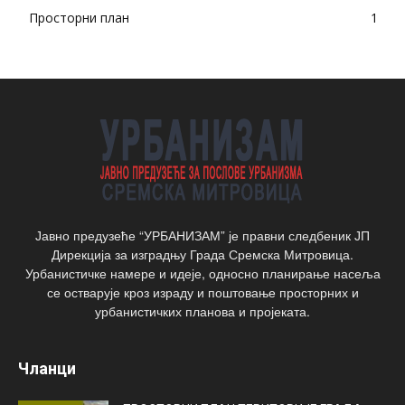
Просторни план
1
Јавно предузеће “УРБАНИЗАМ” је правни следбеник ЈП
Дирекција за изградњу Града Сремска Митровица.
Урбанистичке намере и идеје, односно планирање насеља
се остварује кроз израду и поштовање просторних и
урбанистичких планова и пројеката.
Чланци