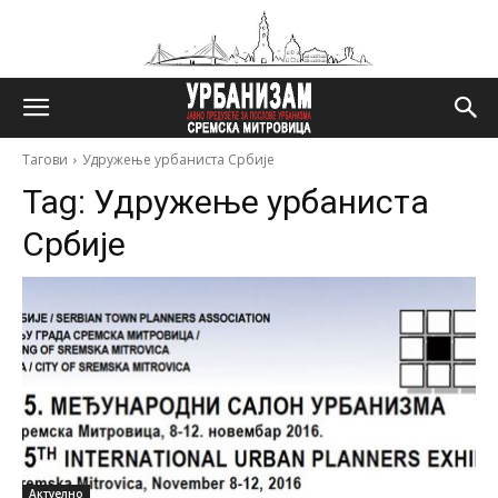
Тагови
Удружење урбаниста Србије
Tag:
Удружење урбаниста
Србије
Актуелно