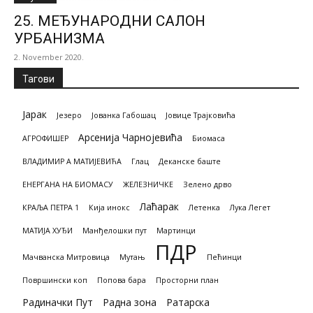
25. МЕЂУНАРОДНИ САЛОН
УРБАНИЗМА
2. November 2020.
Тагови
Јарак
Језеро
Јованка Габошац
Јовице Трајковића
Арсенија Чарнојевића
АГРОФИШЕР
Биомасa
ВЛАДИМИР А МАТИЈЕВИЋА
Глац
Деканске баште
ЕНЕРГАНА НА БИОМАСУ
ЖЕЛЕЗНИЧКЕ
Зелено дрво
Лаћарак
КРАЉА ПЕТРА 1
Кија инокс
Летенка
Лука Легет
МАТИЈА ХУЂИ
Манђелошки пут
Мартинци
ПДР
Мачванска Митровица
Мутањ
Пећинци
Површински коп
Попова бара
Просторни план
Радиначки Пут
Радна зона
Ратарска