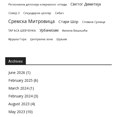
Светог Димитија
Регионална депонија комуналног отпада
Север 3
Секундарни центар
Сибач
Сремска Митровица
Стари Шор
Стевана Сремца
Урбанизам
ТАР АСА ШЕВЧЕНКА
Филипа Вишњића
Фрушка Гора
Централна зона
Шуљам
Archives
June 2026
(1)
February 2025
(6)
March 2024
(1)
February 2024
(3)
August 2023
(4)
May 2023
(10)