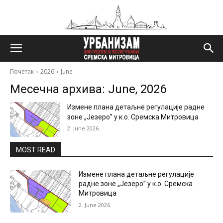
Почетак
2026
June
Месечна архива: June, 2026
Измене плана детаљне регулације радне
зоне „Језеро” у к.о. Сремска Митровица
2. June 2026.
MOST READ
Измене плана детаљне регулације
радне зоне „Језеро” у к.о. Сремска
Митровица
2. June 2026.