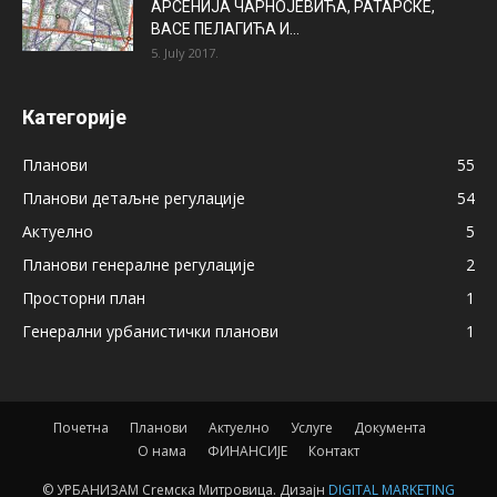
АРСЕНИЈА ЧАРНОЈЕВИЋА, РАТАРСКЕ,
ВАСЕ ПЕЛАГИЋА И...
5. July 2017.
Категорије
Планови
55
Планови детаљне регулације
54
Актуелно
5
Планови генералне регулације
2
Просторни план
1
Генерални урбанистички планови
1
Почетна
Планови
Актуелно
Услуге
Документа
О нама
ФИНАНСИЈЕ
Контакт
© УРБАНИЗАМ Сrемска Митровица. Дизајн
DIGITAL MARKETING