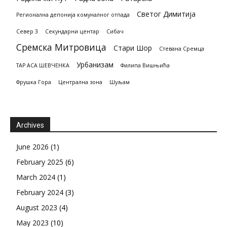
Светог Димитија
Регионална депонија комуналног отпада
Север 3
Секундарни центар
Сибач
Сремска Митровица
Стари Шор
Стевана Сремца
Урбанизам
ТАР АСА ШЕВЧЕНКА
Филипа Вишњића
Фрушка Гора
Централна зона
Шуљам
Archives
June 2026
(1)
February 2025
(6)
March 2024
(1)
February 2024
(3)
August 2023
(4)
May 2023
(10)