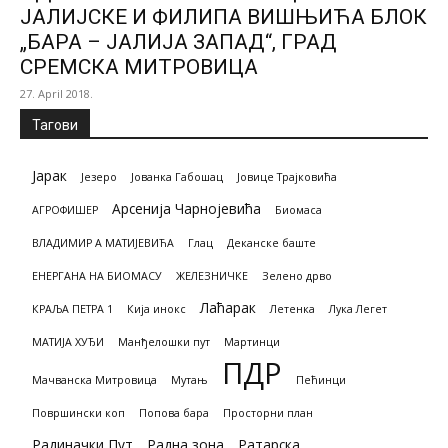
ЈАЛИЈСКЕ И ФИЛИПА ВИШЊИЋА БЛОК
„БАРА – ЈАЛИЈА ЗАПАД“, ГРАД
СРЕМСКА МИТРОВИЦА
27. April 2018.
Тагови
Јарак
Језеро
Јованка Габошац
Јовице Трајковића
Арсенија Чарнојевића
АГРОФИШЕР
Биомасa
ВЛАДИМИР А МАТИЈЕВИЋА
Глац
Деканске баште
ЕНЕРГАНА НА БИОМАСУ
ЖЕЛЕЗНИЧКЕ
Зелено дрво
Лаћарак
КРАЉА ПЕТРА 1
Кија инокс
Летенка
Лука Легет
МАТИЈА ХУЂИ
Манђелошки пут
Мартинци
ПДР
Мачванска Митровица
Мутањ
Пећинци
Површински коп
Попова бара
Просторни план
Радиначки Пут
Радна зона
Ратарска