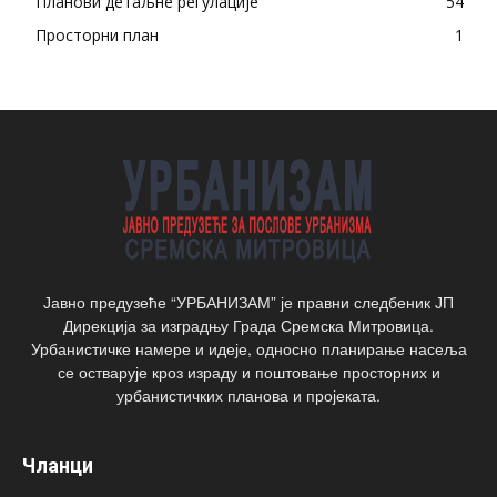
Планови детаљне регулације
54
Просторни план
1
Јавно предузеће “УРБАНИЗАМ” је правни следбеник ЈП
Дирекција за изградњу Града Сремска Митровица.
Урбанистичке намере и идеје, односно планирање насеља
се остварује кроз израду и поштовање просторних и
урбанистичких планова и пројеката.
Чланци