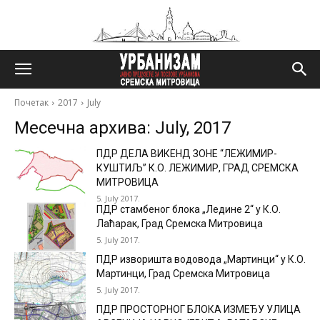
Почетак
2017
July
Месечна архива: July, 2017
ПДР ДЕЛА ВИКЕНД ЗОНЕ “ЛЕЖИМИР-
КУШТИЉ” К.О. ЛЕЖИМИР, ГРАД СРЕМСКА
МИТРОВИЦА
5. July 2017.
ПДР стамбеног блока „Ледине 2“ у К.О.
Лаћарак, Град Сремска Митровица
5. July 2017.
ПДР изворишта водовода „Мартинци“ у К.О.
Мартинци, Град Сремска Митровица
5. July 2017.
ПДР ПРОСТОРНОГ БЛОКА ИЗМЕЂУ УЛИЦА