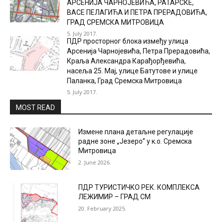
АРСЕНИЈА ЧАРНОЈЕВИЋА, РАТАРСКЕ,
ВАСЕ ПЕЛАГИЋА И ПЕТРА ПРЕРАДОВИЋА,
ГРАД СРЕМСКА МИТРОВИЦА
5. July 2017.
ПДР просторног блока између улица
Арсенија Чарнојевића, Петра Прерадовића,
Краља Александра Карађорђевића,
насеља 25. Мај, улице Батутове и улице
Паланка, Град Сремска Митровица
5. July 2017.
MOST READ
Измене плана детаљне регулације
радне зоне „Језеро” у к.о. Сремска
Митровица
2. June 2026.
ПДР ТУРИСТИЧКО РЕК. КОМПЛЕКСА
ЛЕЖИМИР – ГРАД СМ
20. February 2025.