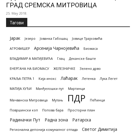
ГРАД СРЕМСКА МИТРОВИЦА
25. May 2018.
Тагови
Јарак
Језеро
Јованка Габошац
Јовице Трајковића
Арсенија Чарнојевића
АГРОФИШЕР
Биомасa
ВЛАДИМИР А МАТИЈЕВИЋА
Глац
Деканске баште
ЕНЕРГАНА НА БИОМАСУ
ЖЕЛЕЗНИЧКЕ
Зелено дрво
Лаћарак
КРАЉА ПЕТРА 1
Кија инокс
Летенка
Лука Легет
МАТИЈА ХУЂИ
Манђелошки пут
Мартинци
ПДР
Мачванска Митровица
Мутањ
Пећинци
Површински коп
Попова бара
Просторни план
Радиначки Пут
Радна зона
Ратарска
Светог Димитија
Регионална депонија комуналног отпада