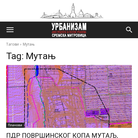
Тагови
Мутањ
Tag:
Мутањ
Планови
ПДР ПОВРШИНСКОГ КОПА МУТАЉ,