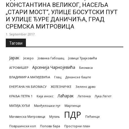
КОНСТАНТИНА ВЕЛИКОГ, НАСЕЉА
„СТАРИ МОСТ“, УЛИЦЕ БОСУТСКИ ПУТ
И УЛИЦЕ ЂУРЕ ДАНИЧИЋА, ГРАД
СРЕМСКА МИТРОВИЦА
1. September 2017.
Тагови
Јарак
Језеро
Јованка Габошац
Јовице Трајковића
Арсенија Чарнојевића
АГРОФИШЕР
Биомасa
ВЛАДИМИР А МАТИЈЕВИЋА
Глац
Деканске баште
ЕНЕРГАНА НА БИОМАСУ
ЖЕЛЕЗНИЧКЕ
Зелено дрво
Лаћарак
КРАЉА ПЕТРА 1
Кија инокс
Летенка
Лука Легет
МАТИЈА ХУЂИ
Манђелошки пут
Мартинци
ПДР
Мачванска Митровица
Мутањ
Пећинци
Површински коп
Попова бара
Просторни план