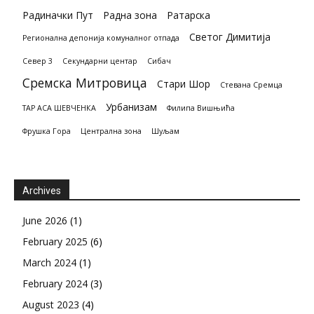
Радиначки Пут
Радна зона
Ратарска
Светог Димитија
Регионална депонија комуналног отпада
Север 3
Секундарни центар
Сибач
Сремска Митровица
Стари Шор
Стевана Сремца
Урбанизам
ТАР АСА ШЕВЧЕНКА
Филипа Вишњића
Фрушка Гора
Централна зона
Шуљам
Archives
June 2026
(1)
February 2025
(6)
March 2024
(1)
February 2024
(3)
August 2023
(4)