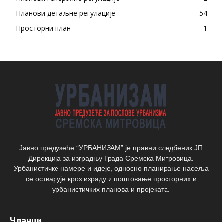
Планови детаљне регулације
54
Просторни план
1
Јавно предузеће “УРБАНИЗАМ” је правни следбеник ЈП
Дирекција за изградњу Града Сремска Митровица.
Урбанистичке намере и идеје, односно планирање насеља
се остварује кроз израду и поштовање просторних и
урбанистичких планова и пројеката.
Чланци