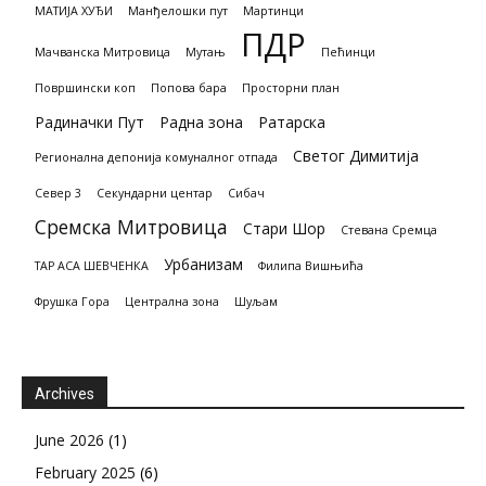
МАТИЈА ХУЂИ
Манђелошки пут
Мартинци
ПДР
Мачванска Митровица
Мутањ
Пећинци
Површински коп
Попова бара
Просторни план
Радиначки Пут
Радна зона
Ратарска
Светог Димитија
Регионална депонија комуналног отпада
Север 3
Секундарни центар
Сибач
Сремска Митровица
Стари Шор
Стевана Сремца
Урбанизам
ТАР АСА ШЕВЧЕНКА
Филипа Вишњића
Фрушка Гора
Централна зона
Шуљам
Archives
June 2026
(1)
February 2025
(6)