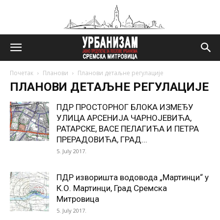
Почетак
Планови
Планови детаљне регулације
ПЛАНОВИ ДЕТАЉНЕ РЕГУЛАЦИЈЕ
ПДР ПРОСТОРНОГ БЛОКА ИЗМЕЂУ
УЛИЦА АРСЕНИЈА ЧАРНОЈЕВИЋА,
РАТАРСКЕ, ВАСЕ ПЕЛАГИЋА И ПЕТРА
ПРЕРАДОВИЋА, ГРАД...
5. July 2017.
ПДР изворишта водовода „Мартинци“ у
К.О. Мартинци, Град Сремска
Митровица
5. July 2017.