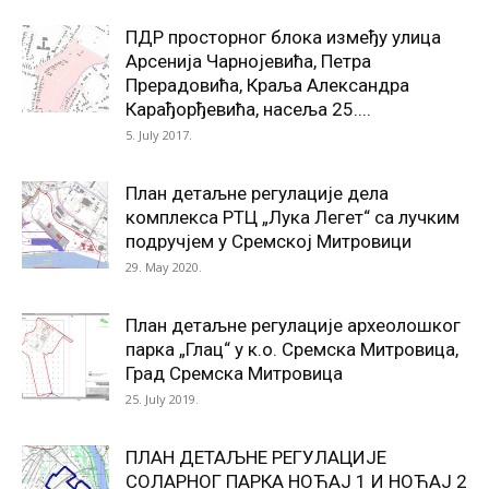
ПДР просторног блока између улица
Арсенија Чарнојевића, Петра
Прерадовића, Краља Александра
Карађорђевића, насеља 25....
5. July 2017.
План детаљне регулације дела
комплекса РТЦ „Лука Легет“ са лучким
подручјем у Сремској Митровици
29. May 2020.
План детаљне регулације археолошког
парка „Глац“ у к.о. Сремска Митровица,
Град Сремска Митровица
25. July 2019.
ПЛАН ДЕТАЉНЕ РЕГУЛАЦИЈЕ
СОЛАРНОГ ПАРКА НОЋАЈ 1 И НОЋАЈ 2