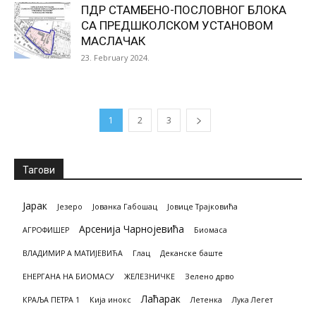
ПДР СТАМБЕНО-ПОСЛОВНОГ БЛОКА
СА ПРЕДШКОЛСКОМ УСТАНОВОМ
МАСЛАЧАК
23. February 2024.
1
2
3
Тагови
Јарак
Језеро
Јованка Габошац
Јовице Трајковића
Арсенија Чарнојевића
АГРОФИШЕР
Биомасa
ВЛАДИМИР А МАТИЈЕВИЋА
Глац
Деканске баште
ЕНЕРГАНА НА БИОМАСУ
ЖЕЛЕЗНИЧКЕ
Зелено дрво
Лаћарак
КРАЉА ПЕТРА 1
Кија инокс
Летенка
Лука Легет