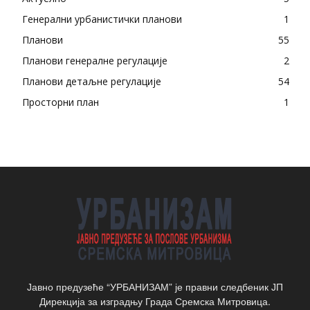
Генерални урбанистички планови
1
Планови
55
Планови генералне регулације
2
Планови детаљне регулације
54
Просторни план
1
Јавно предузеће “УРБАНИЗАМ” је правни следбеник ЈП
Дирекција за изградњу Града Сремска Митровица.