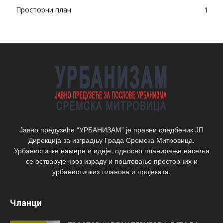
Просторни план
1
Јавно предузеће “УРБАНИЗАМ” је правни следбеник ЈП
Дирекција за изградњу Града Сремска Митровица.
Урбанистичке намере и идеје, односно планирање насеља
се остварује кроз израду и поштовање просторних и
урбанистичких планова и пројеката.
Чланци