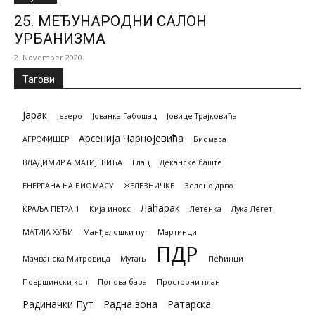
25. МЕЂУНАРОДНИ САЛОН
УРБАНИЗМА
2. November 2020.
Тагови
Јарак
Језеро
Јованка Габошац
Јовице Трајковића
Арсенија Чарнојевића
АГРОФИШЕР
Биомасa
ВЛАДИМИР А МАТИЈЕВИЋА
Глац
Деканске баште
ЕНЕРГАНА НА БИОМАСУ
ЖЕЛЕЗНИЧКЕ
Зелено дрво
Лаћарак
КРАЉА ПЕТРА 1
Кија инокс
Летенка
Лука Легет
МАТИЈА ХУЂИ
Манђелошки пут
Мартинци
ПДР
Мачванска Митровица
Мутањ
Пећинци
Површински коп
Попова бара
Просторни план
Радиначки Пут
Радна зона
Ратарска