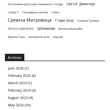
Светог Димитија
Регионална депонија комуналног отпада
Север 3
Секундарни центар
Сибач
Сремска Митровица
Стари Шор
Стевана Сремца
Урбанизам
ТАР АСА ШЕВЧЕНКА
Филипа Вишњића
Фрушка Гора
Централна зона
Шуљам
Archives
June 2026
(1)
February 2025
(6)
March 2024
(1)
February 2024
(3)
August 2023
(4)
May 2023
(10)