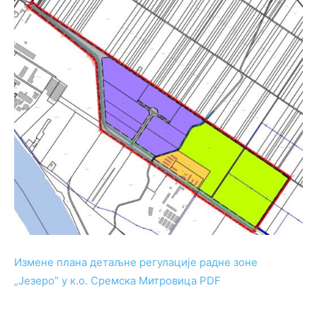
Измене плана детаљне регулације радне зоне
„Језеро” у к.о. Сремска Митровица PDF