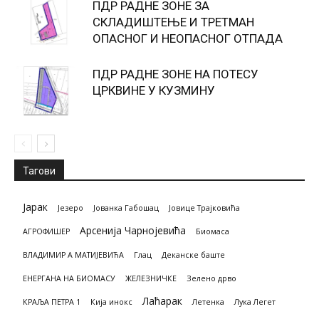
ПДР РАДНЕ ЗОНЕ ЗА
СКЛАДИШТЕЊЕ И ТРЕТМАН
ОПАСНОГ И НЕОПАСНОГ ОТПАДА
ПДР РАДНЕ ЗОНЕ НА ПОТЕСУ
ЦРКВИНЕ У КУЗМИНУ
Тагови
Јарак
Језеро
Јованка Габошац
Јовице Трајковића
Арсенија Чарнојевића
АГРОФИШЕР
Биомасa
ВЛАДИМИР А МАТИЈЕВИЋА
Глац
Деканске баште
ЕНЕРГАНА НА БИОМАСУ
ЖЕЛЕЗНИЧКЕ
Зелено дрво
Лаћарак
КРАЉА ПЕТРА 1
Кија инокс
Летенка
Лука Легет