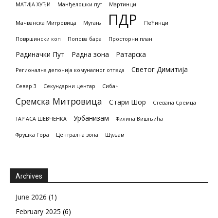
МАТИЈА ХУЂИ
Манђелошки пут
Мартинци
ПДР
Мачванска Митровица
Мутањ
Пећинци
Површински коп
Попова бара
Просторни план
Радиначки Пут
Радна зона
Ратарска
Светог Димитија
Регионална депонија комуналног отпада
Север 3
Секундарни центар
Сибач
Сремска Митровица
Стари Шор
Стевана Сремца
Урбанизам
ТАР АСА ШЕВЧЕНКА
Филипа Вишњића
Фрушка Гора
Централна зона
Шуљам
Archives
June 2026
(1)
February 2025
(6)