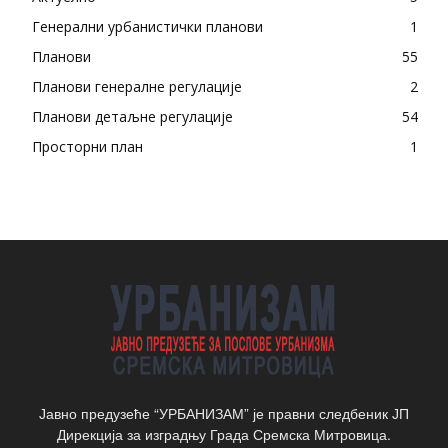
Генерални урбанистички планови
1
Планови
55
Планови генералне регулације
2
Планови детаљне регулације
54
Просторни план
1
Јавно предузеће “УРБАНИЗАМ” је правни следбеник ЈП
Дирекција за изградњу Града Сремска Митровица.