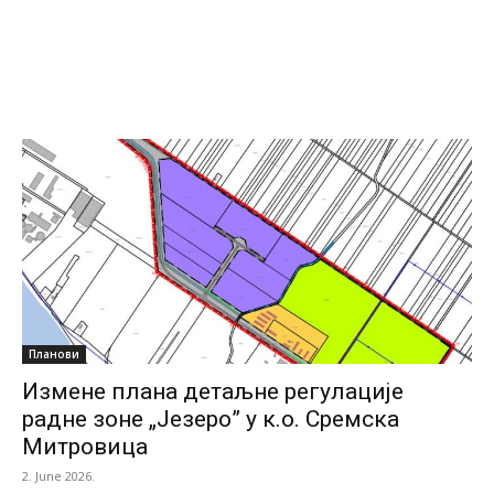
Планови
Измене плана детаљне регулације
радне зоне „Језеро” у к.о. Сремска
Митровица
2. June 2026.