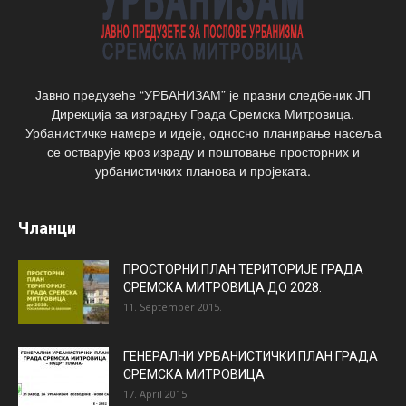
Јавно предузеће “УРБАНИЗАМ” је правни следбеник ЈП
Дирекција за изградњу Града Сремска Митровица.
Урбанистичке намере и идеје, односно планирање насеља
се остварује кроз израду и поштовање просторних и
урбанистичких планова и пројеката.
Чланци
ПРОСТОРНИ ПЛАН ТЕРИТОРИЈЕ ГРАДА
СРЕМСКА МИТРОВИЦА ДО 2028.
11. September 2015.
ГЕНЕРАЛНИ УРБАНИСТИЧКИ ПЛАН ГРАДА
СРЕМСКА МИТРОВИЦА
17. April 2015.